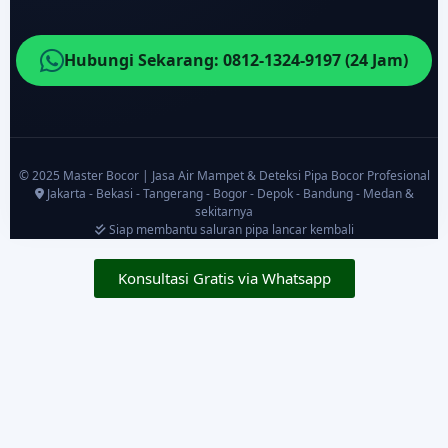
Hubungi Sekarang: 0812-1324-9197 (24 Jam)
© 2025 Master Bocor | Jasa Air Mampet & Deteksi Pipa Bocor Profesional
Jakarta - Bekasi - Tangerang - Bogor - Depok - Bandung - Medan &
sekitarnya
Siap membantu saluran pipa lancar kembali
Konsultasi Gratis via Whatsapp