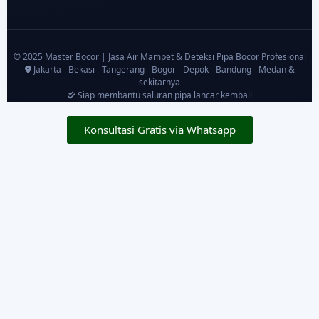
© 2025 Master Bocor | Jasa Air Mampet & Deteksi Pipa Bocor Profesional
Jakarta - Bekasi - Tangerang - Bogor - Depok - Bandung - Medan &
sekitarnya
Siap membantu saluran pipa lancar kembali
Konsultasi Gratis via Whatsapp