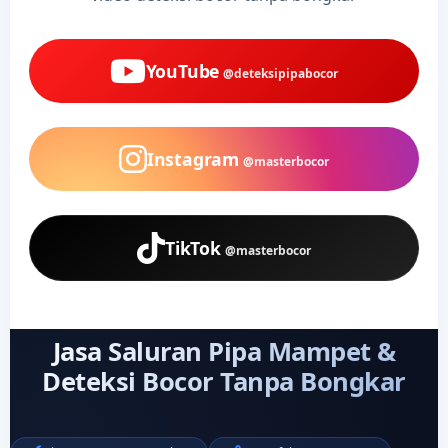
YouTube
@deteksipipabocor
Instagram
@masterbocor
TikTok
@masterbocor
Jasa Saluran Pipa Mampet &
Deteksi Bocor Tanpa Bongkar