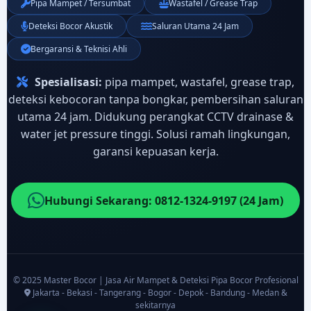
Pipa Mampet / Tersumbat
Wastafel / Grease Trap
Deteksi Bocor Akustik
Saluran Utama 24 Jam
Bergaransi & Teknisi Ahli
Spesialisasi:
pipa mampet, wastafel, grease trap,
deteksi kebocoran tanpa bongkar, pembersihan saluran
utama 24 jam. Didukung perangkat CCTV drainase &
water jet pressure tinggi. Solusi ramah lingkungan,
garansi kepuasan kerja.
Hubungi Sekarang: 0812-1324-9197 (24 Jam)
© 2025 Master Bocor | Jasa Air Mampet & Deteksi Pipa Bocor Profesional
Jakarta - Bekasi - Tangerang - Bogor - Depok - Bandung - Medan &
sekitarnya