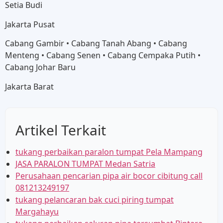
Setia Budi
Jakarta Pusat
Cabang Gambir • Cabang Tanah Abang • Cabang
Menteng • Cabang Senen • Cabang Cempaka Putih •
Cabang Johar Baru
Jakarta Barat
Artikel Terkait
tukang perbaikan paralon tumpat Pela Mampang
JASA PARALON TUMPAT Medan Satria
Perusahaan pencarian pipa air bocor cibitung call
081213249197
tukang pelancaran bak cuci piring tumpat
Margahayu