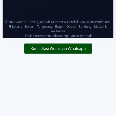
© 2025 Master Bocor | Jasa Air Mampet & Deteksi Pipa Bocor Profesional
Jakarta - Bekasi - Tangerang - Bogor - Depok - Bandung - Medan &
sekitarnya
Siap membantu saluran pipa lancar kembali
Konsultasi Gratis via Whatsapp