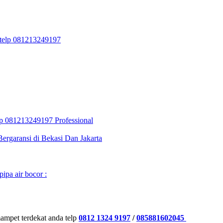
t telp 081213249197
telp 081213249197 Professional
ergaransi di Bekasi Dan Jakarta
pipa air bocor :
mampet terdekat anda telp
0812 1324 9197
/
085881602045