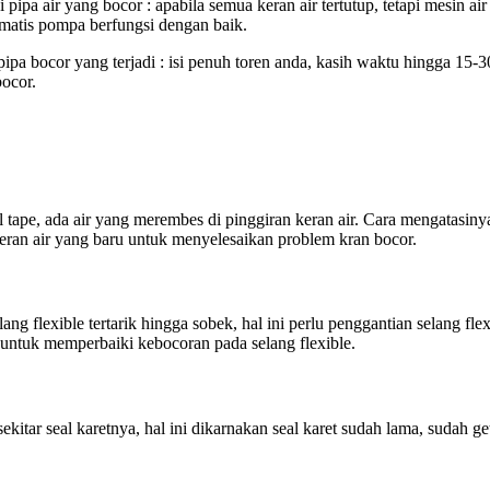
pa air yang bocor : apabila semua keran air tertutup, tetapi mesin air
omatis pompa berfungsi dengan baik.
pa bocor yang terjadi : isi penuh toren anda, kasih waktu hingga 15-30 
bocor.
l tape, ada air yang merembes di pinggiran keran air. Cara mengatasin
 keran air yang baru untuk menyelesaikan problem kran bocor.
elang flexible tertarik hingga sobek, hal ini perlu penggantian selang fl
 untuk memperbaiki kebocoran pada selang flexible.
ekitar seal karetnya, hal ini dikarnakan seal karet sudah lama, sudah ge