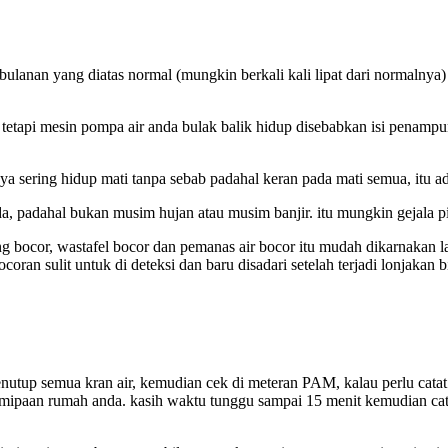
lanan yang diatas normal (mungkin berkali kali lipat dari normalnya) 
, tetapi mesin pompa air anda bulak balik hidup disebabkan isi penam
 sering hidup mati tanpa sebab padahal keran pada mati semua, itu a
a, padahal bukan musim hujan atau musim banjir. itu mungkin gejala pi
g bocor, wastafel bocor dan pemanas air bocor itu mudah dikarnakan la
oran sulit untuk di deteksi dan baru disadari setelah terjadi lonjakan 
up semua kran air, kemudian cek di meteran PAM, kalau perlu catat an
emipaan rumah anda. kasih waktu tunggu sampai 15 menit kemudian catat