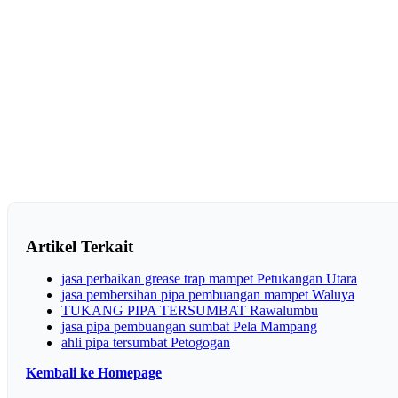
Artikel Terkait
jasa perbaikan grease trap mampet Petukangan Utara
jasa pembersihan pipa pembuangan mampet Waluya
TUKANG PIPA TERSUMBAT Rawalumbu
jasa pipa pembuangan sumbat Pela Mampang
ahli pipa tersumbat Petogogan
Kembali ke Homepage