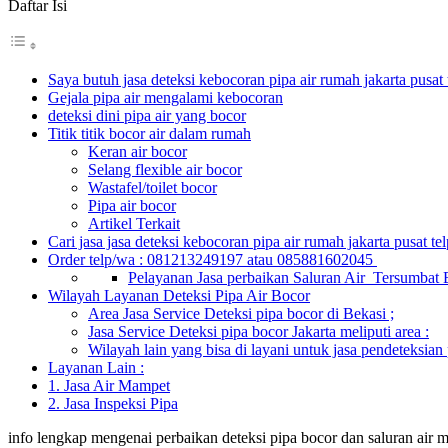
Daftar Isi
Saya butuh jasa deteksi kebocoran pipa air rumah jakarta pusa
Gejala pipa air mengalami kebocoran
deteksi dini pipa air yang bocor
Titik titik bocor air dalam rumah
Keran air bocor
Selang flexible air bocor
Wastafel/toilet bocor
Pipa air bocor
Artikel Terkait
Cari jasa jasa deteksi kebocoran pipa air rumah jakarta pusat 
Order telp/wa : 081213249197 atau 085881602045
Pelayanan Jasa perbaikan Saluran Air Tersumbat B
Wilayah Layanan Deteksi Pipa Air Bocor
Area Jasa Service Deteksi pipa bocor di Bekasi ;
Jasa Service Deteksi pipa bocor Jakarta meliputi area :
Wilayah lain yang bisa di layani untuk jasa pendeteksian 
Layanan Lain :
1. Jasa Air Mampet
2. Jasa Inspeksi Pipa
info lengkap mengenai perbaikan deteksi pipa bocor dan saluran air 