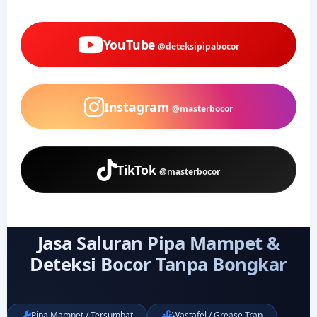
YouTube
@deteksipipabocor
Instagram
@masterbocor
TikTok
@masterbocor
Jasa Saluran Pipa Mampet &
Deteksi Bocor Tanpa Bongkar
Pipa Mampet / Tersumbat
Wastafel / Grease Trap