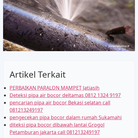
Artikel Terkait
PERBAIKAN PARALON MAMPET Jatiasih
Deteksi pipa air bocor deltamas 0812 1324 9197
pencarian pipa air bocor Bekasi selatan call
081213249197
pengecekan pipa bocor dalam rumah Sukamahi
diteksi pipa bocor dibawah lantai Grogol
Petamburan jakarta call 081213249197