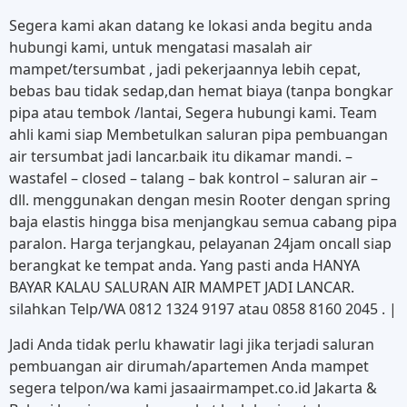
Segera kami akan datang ke lokasi anda begitu anda
hubungi kami, untuk mengatasi masalah air
mampet/tersumbat , jadi pekerjaannya lebih cepat,
bebas bau tidak sedap,dan hemat biaya (tanpa bongkar
pipa atau tembok /lantai, Segera hubungi kami. Team
ahli kami siap Membetulkan saluran pipa pembuangan
air tersumbat jadi lancar.baik itu dikamar mandi. –
wastafel – closed – talang – bak kontrol – saluran air –
dll. menggunakan dengan mesin Rooter dengan spring
baja elastis hingga bisa menjangkau semua cabang pipa
paralon. Harga terjangkau, pelayanan 24jam oncall siap
berangkat ke tempat anda. Yang pasti anda HANYA
BAYAR KALAU SALURAN AIR MAMPET JADI LANCAR.
silahkan Telp/WA 0812 1324 9197 atau 0858 8160 2045 . |
Jadi Anda tidak perlu khawatir lagi jika terjadi saluran
pembuangan air dirumah/apartemen Anda mampet
segera telpon/wa kami jasaairmampet.co.id Jakarta &