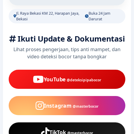
Jl. Raya Bekasi KM 22, Harapan Jaya,
Buka 24 Jam
Bekasi
Darurat
Ikuti Update & Dokumentasi
Lihat proses pengerjaan, tips anti mampet, dan
video deteksi bocor tanpa bongkar
YouTube
@deteksipipabocor
Instagram
@masterbocor
TikTok
@masterbocor