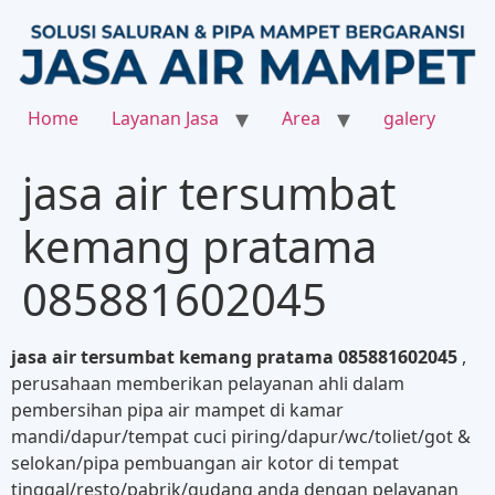
Home
Layanan Jasa
Area
galery
jasa air tersumbat
kemang pratama
085881602045
jasa air tersumbat kemang pratama 085881602045
,
perusahaan memberikan pelayanan ahli dalam
pembersihan pipa air mampet di kamar
mandi/dapur/tempat cuci piring/dapur/wc/toliet/got &
selokan/pipa pembuangan air kotor di tempat
tinggal/resto/pabrik/gudang anda dengan pelayanan