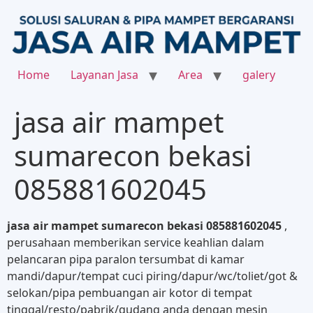
Home
Layanan Jasa
Area
galery
jasa air mampet
sumarecon bekasi
085881602045
jasa air mampet sumarecon bekasi 085881602045
,
perusahaan memberikan service keahlian dalam
pelancaran pipa paralon tersumbat di kamar
mandi/dapur/tempat cuci piring/dapur/wc/toliet/got &
selokan/pipa pembuangan air kotor di tempat
tinggal/resto/pabrik/gudang anda dengan mesin