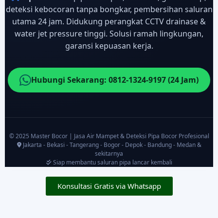
deteksi kebocoran tanpa bongkar, pembersihan saluran
utama 24 jam. Didukung perangkat CCTV drainase &
water jet pressure tinggi. Solusi ramah lingkungan,
garansi kepuasan kerja.
Hubungi Sekarang: 0812-1324-9197 (24 Jam)
© 2025 Master Bocor | Jasa Air Mampet & Deteksi Pipa Bocor Profesional
Jakarta - Bekasi - Tangerang - Bogor - Depok - Bandung - Medan &
sekitarnya
Siap membantu saluran pipa lancar kembali
Konsultasi Gratis via Whatsapp