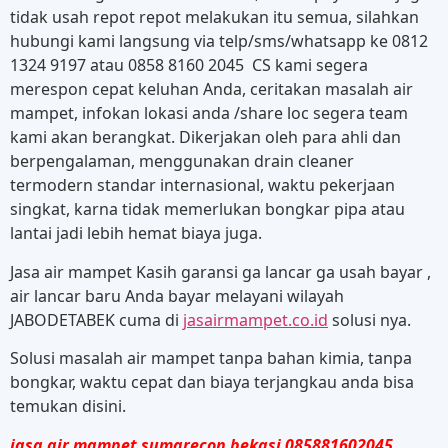
tidak usah repot repot melakukan itu semua, silahkan
hubungi kami langsung via telp/sms/whatsapp ke 0812
1324 9197 atau 0858 8160 2045 CS kami segera
merespon cepat keluhan Anda, ceritakan masalah air
mampet, infokan lokasi anda /share loc segera team
kami akan berangkat. Dikerjakan oleh para ahli dan
berpengalaman, menggunakan drain cleaner
termodern standar internasional, waktu pekerjaan
singkat, karna tidak memerlukan bongkar pipa atau
lantai jadi lebih hemat biaya juga.
Jasa air mampet Kasih garansi ga lancar ga usah bayar ,
air lancar baru Anda bayar melayani wilayah
JABODETABEK cuma di
jasairmampet.co.id
solusi nya.
Solusi masalah air mampet tanpa bahan kimia, tanpa
bongkar, waktu cepat dan biaya terjangkau anda bisa
temukan disini.
jasa air mampet sumarecon bekasi 085881602045