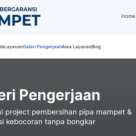
Home
da
Layanan
Galeri Pengerjaan
Area Layanan
Blog
eri Pengerjaan
l project pembersihan pipa mampet &
si kebocoran tanpa bongkar