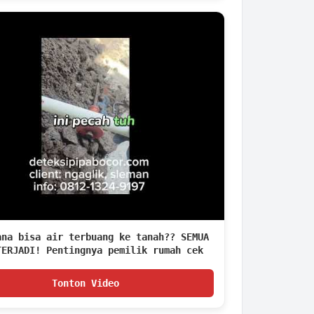
ana bisa air terbuang ke tanah?? SEMUA
TERJADI! Pentingnya pemilik rumah cek
berkala!
Tonton Video