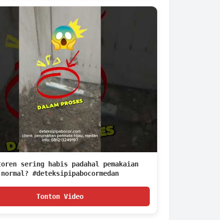
toren sering habis padahal pemakaian
normal? #deteksipipabocormedan
Tonton Video