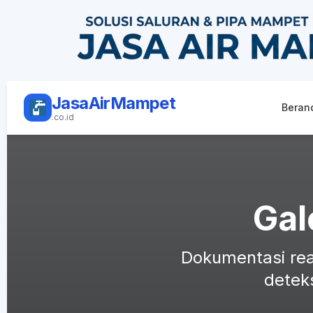
JasaAirMampet
Beran
.co.id
Gal
Dokumentasi rea
detek