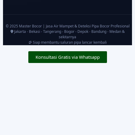
© 2025 Master Bocor | Jasa Air Mampet & Deteksi Pipa Bocor Profesional
Jakarta - Bekasi - Tangerang - Bogor - Depok - Bandung - Medan &
sekitarnya
Siap membantu saluran pipa lancar kembali
Konsultasi Gratis via Whatsapp