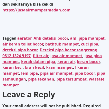
dan sekitarnya bisa cek di
https://jasaairmampetmedan.com
Tagged
aerator
,
Ahli deteksi bocor
,
ahli pipa mampet
,
air keran toilet bocor
,
bathtub mampet
,
cuci pipa
,
deteksi pipa bocor
,
Deteksi pipa bocor tangerang
0812 1324 9197
,
filter air
,
jasa air mampet
,
jasa pipa
mampet
,
kerak dalam pipa
,
keran air
,
keran bocor
,
keran keci
,
kran kecil
,
kran mampet
,
l keran
mampet
,
lem pipa
,
pipa air mampet
,
pipa bocor
,
pipa
sambungan
,
pipa tekanan
,
pipa tersumbat
,
wastafel
mampet
Leave a Reply
Your email address will not be published.
Required