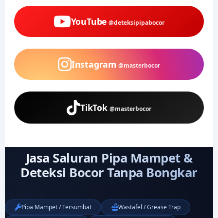
YouTube
@deteksipipabocor
Instagram
@masterbocor
TikTok
@masterbocor
Jasa Saluran Pipa Mampet &
Deteksi Bocor Tanpa Bongkar
Pipa Mampet / Tersumbat
Wastafel / Grease Trap