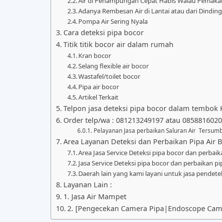
Air di Penampungan Cepat Habis Walau Pemaka
Adanya Rembesan Air di Lantai atau dari Dindin
Pompa Air Sering Nyala
Cara deteksi pipa bocor
Titik titik bocor air dalam rumah
Kran bocor
Selang flexible air bocor
Wastafel/toilet bocor
Pipa air bocor
Artikel Terkait
Telpon jasa deteksi pipa bocor dalam tembok K
Order telp/wa : 081213249197 atau 085881602
Pelayanan Jasa perbaikan Saluran Air Tersumb
Area Layanan Deteksi dan Perbaikan Pipa Air 
Area Jasa Service Deteksi pipa bocor dan perbaika
Jasa Service Deteksi pipa bocor dan perbaikan pip
Daerah lain yang kami layani untuk jasa pendetek
Layanan Lain :
1. Jasa Air Mampet
2. [Pengecekan Camera Pipa|Endoscope Came