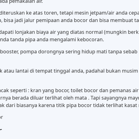
ada pemakaian air.
eruskan ke atas toren, tetapi mesin jetpam/air anda cepat
bisa jadi jalur pemipaan anda bocor dan bisa membuat tagih
ati lonjakan biaya air yang diatas normal (mungkin berkal
tanda tanda pipa anda mengalami kebocoran.
ooster, pompa dorongnya sering hidup mati tanpa sebab p
atau lantai di tempat tinggal anda, padahal bukan musim h
cak seperti : kran yang bocor, toilet bocor dan pemanas a
rnya berada diluar terlihat oleh mata . Tapi sayangnya mayor
k dari biasanya karena titik pipa bocor tidak terlihat kasat
r