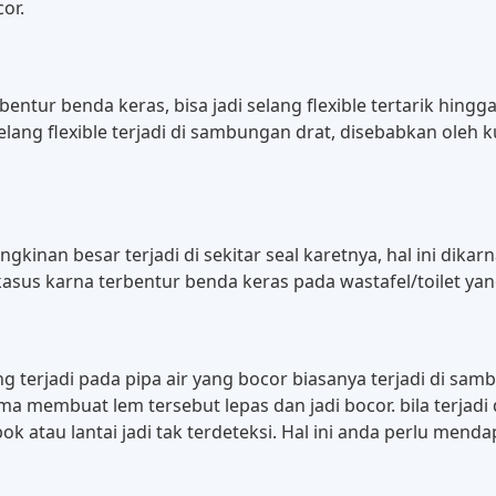
or.
rbentur benda keras, bisa jadi selang flexible tertarik hingg
i selang flexible terjadi di sambungan drat, disebabkan ole
gkinan besar terjadi di sekitar seal karetnya, hal ini dika
asus karna terbentur benda keras pada wastafel/toilet yan
g terjadi pada pipa air yang bocor biasanya terjadi di sa
ama membuat lem tersebut lepas dan jadi bocor. bila terjad
ok atau lantai jadi tak terdeteksi. Hal ini anda perlu mend