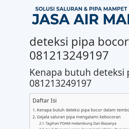
deteksi pipa bocor
081213249197
Kenapa butuh deteksi p
081213249197
Daftar Isi
Kenapa butuh deteksi pipa bocor dalam tembok
Gejala saluran pipa mengalami kebocoran
Tagihan PDAM melambung Dari Biasanya