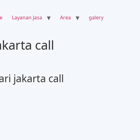
e
Layanan Jasa
Area
galery
karta call
i jakarta call