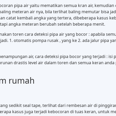
ran pipa air yaitu mematikan semua kran air, kemudian c
baling meteran air nya, bila terlihat baling memutar bisa j
n catat kembali angka yang tertera, dibeberapa kasus ke
tetapi angka meteran berubah setelah beberapa menit.
an toren cara deteksi pipa air yang bocor : apabila semua
jadi. 1. otomatis pompa rusak , yang ke 2. ada jalur pipa 
nampungan air, cara deteksi pipa bocor yang terjadi : isi
runan drastis level air dalam toren dan semua keran anda pa
alam rumah
yang sedikit seal tape, terlihat dari rembesan air di pinggi
erapa kasus juga terjadi kebocoran di tuas keran, untuk m