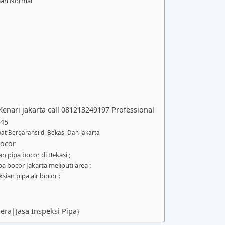
ian Normal
g
enari jakarta call 081213249197 Professional
045
at Bergaransi di Bekasi Dan Jakarta
Bocor
n pipa bocor di Bekasi ;
a bocor Jakarta meliputi area :
sian pipa air bocor :
ra|Jasa Inspeksi Pipa}