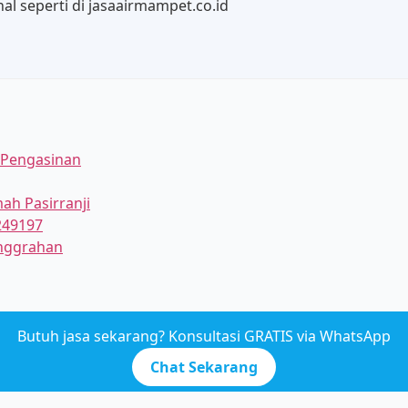
al seperti di jasaairmampet.co.id
 Pengasinan
ah Pasirranji
249197
anggrahan
Butuh jasa sekarang? Konsultasi GRATIS via WhatsApp
Chat Sekarang