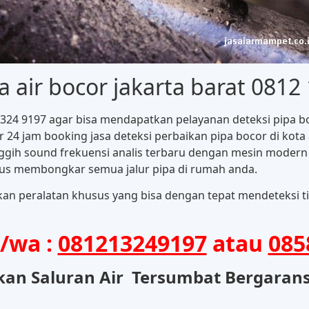
a air bocor jakarta barat 0812
 1324 9197 agar bisa mendapatkan pelayanan deteksi pipa 
r 24 jam booking jasa deteksi perbaikan pipa bocor di kota
ih sound frekuensi analis terbaru dengan mesin modern
rus membongkar semua jalur pipa di rumah anda.
an peralatan khusus yang bisa dengan tepat mendeteksi tit
p/wa :
081213249197
atau
085
kan Saluran Air Tersumbat Bergaransi