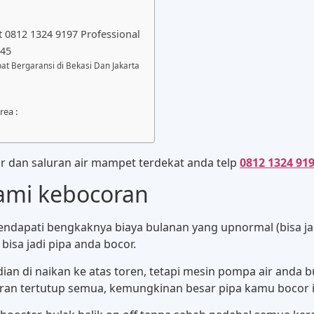
at 0812 1324 9197 Professional
045
at Bergaransi di Bekasi Dan Jakarta
rea :
or dan saluran air mampet terdekat anda telp
0812 1324 91
lami kebocoran
dapati bengkaknya biaya bulanan yang upnormal (bisa jadi 
bisa jadi pipa anda bocor.
 di naikan ke atas toren, tetapi mesin pompa air anda bul
n tertutup semua, kemungkinan besar pipa kamu bocor itu