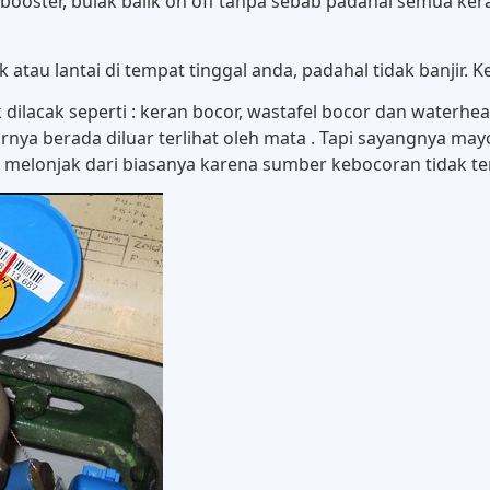
ooster, bulak balik on off tanpa sebab padahal semua ker
tau lantai di tempat tinggal anda, padahal tidak banjir. K
lacak seperti : keran bocor, wastafel bocor dan waterhe
ornya berada diluar terlihat oleh mata . Tapi sayangnya mayo
n melonjak dari biasanya karena sumber kebocoran tidak ter