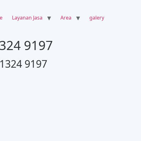
e
Layanan Jasa
Area
galery
1324 9197
 1324 9197