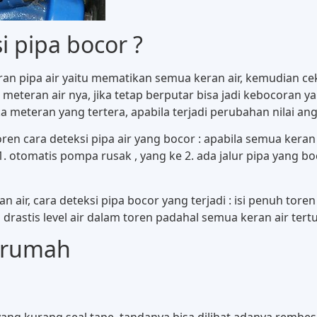
 pipa bocor ?
 pipa air yaitu mematikan semua keran air, kemudian cek 
meteran air nya, jika tetap berputar bisa jadi kebocoran ya
 meteran yang tertera, apabila terjadi perubahan nilai a
en cara deteksi pipa air yang bocor : apabila semua keran a
1. otomatis pompa rusak , yang ke 2. ada jalur pipa yang b
air, cara deteksi pipa bocor yang terjadi : isi penuh tore
drastis level air dalam toren padahal semua keran air tertut
m rumah
 yang kurang seal tape, tandanya bisa dilihat adanya rembesa