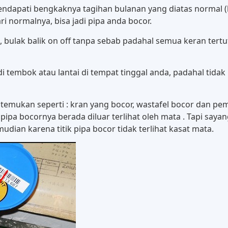
dapati bengkaknya tagihan bulanan yang diatas normal (bisa
i normalnya, bisa jadi pipa anda bocor.
ulak balik on off tanpa sebab padahal semua keran tertutu
 tembok atau lantai di tempat tinggal anda, padahal tidak b
mukan seperti : kran yang bocor, wastafel bocor dan pem
 pipa bocornya berada diluar terlihat oleh mata . Tapi saya
dian karena titik pipa bocor tidak terlihat kasat mata.