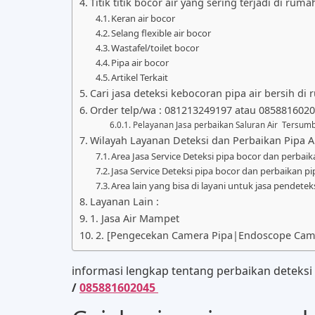
Titik titik bocor air yang sering terjadi di ruma
Keran air bocor
Selang flexible air bocor
Wastafel/toilet bocor
Pipa air bocor
Artikel Terkait
Cari jasa deteksi kebocoran pipa air bersih di
Order telp/wa : 081213249197 atau 085881602
Pelayanan Jasa perbaikan Saluran Air Tersumb
Wilayah Layanan Deteksi dan Perbaikan Pipa A
Area Jasa Service Deteksi pipa bocor dan perbaika
Jasa Service Deteksi pipa bocor dan perbaikan pip
Area lain yang bisa di layani untuk jasa pendeteks
Layanan Lain :
1. Jasa Air Mampet
2. [Pengecekan Camera Pipa|Endoscope Came
informasi lengkap tentang perbaikan deteksi
/
085881602045