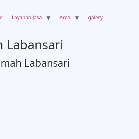
e
Layanan Jasa
Area
galery
h Labansari
rumah Labansari