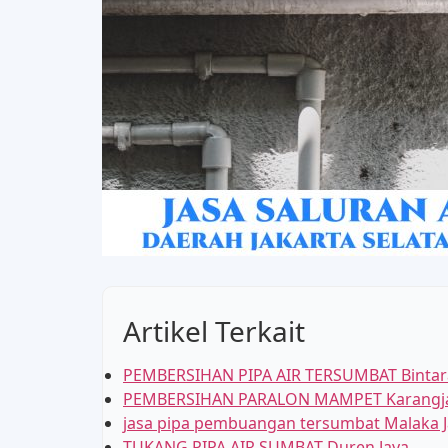
Artikel Terkait
PEMBERSIHAN PIPA AIR TERSUMBAT Bintara
PEMBERSIHAN PARALON MAMPET Karangj
jasa pipa pembuangan tersumbat Malaka J
TUKANG PIPA AIR SUMBAT Duren Jaya