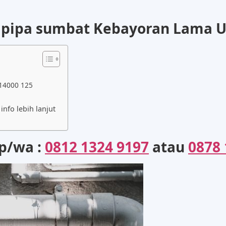
i pipa sumbat Kebayoran Lama U
 14000 125
nfo lebih lanjut
lp/wa :
0812 1324 9197
atau
0878 