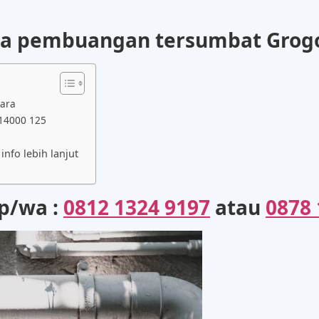
ipa pembuangan tersumbat Grogo
tara
 14000 125
nfo lebih lanjut
lp/wa :
0812 1324 9197
atau
0878 