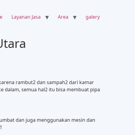
e
Layanan Jasa
Area
galery
Utara
bat karena rambut2 dan sampah2 dari kamar
ke dalam, semua hal2 itu bisa membuat pipa
n sumbat dan juga menggunakan mesin dan
!