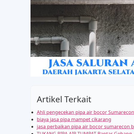
Artikel Terkait
Ahli pengecekan pipa air bocor Sumarecon
biaya jasa pipa mampet cikarang
jasa perbaikan pipa air bocor sumarecon 
TUKANG PIPA AIR TUMPAT Bantar Gebang