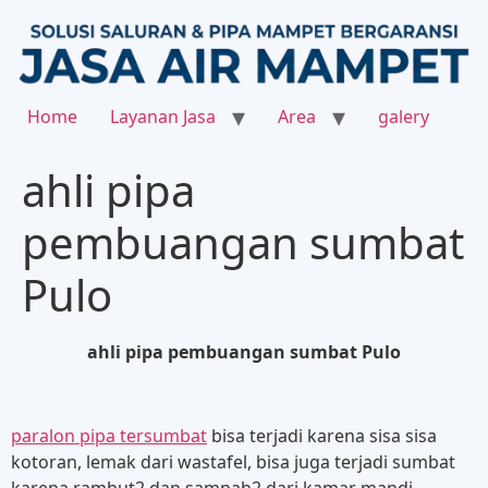
Home
Layanan Jasa
Area
galery
ahli pipa
pembuangan sumbat
Pulo
ahli pipa pembuangan sumbat Pulo
paralon pipa tersumbat
bisa terjadi karena sisa sisa
kotoran, lemak dari wastafel, bisa juga terjadi sumbat
karena rambut2 dan sampah2 dari kamar mandi,