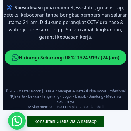
Spesialisasi:
pipa mampet, wastafel, grease trap,
deteksi kebocoran tanpa bongkar, pembersihan saluran
utama 24 jam. Didukung perangkat CCTV drainase &
water jet pressure tinggi. Solusi ramah lingkungan,
garansi kepuasan kerja.
Hubungi Sekarang: 0812-1324-9197 (24 Jam)
© 2025 Master Bocor | Jasa Air Mampet & Deteksi Pipa Bocor Profesional
Jakarta - Bekasi - Tangerang - Bogor - Depok - Bandung - Medan &
sekitarnya
Siap membantu saluran pipa lancar kembali
Konsultasi Gratis via Whatsapp