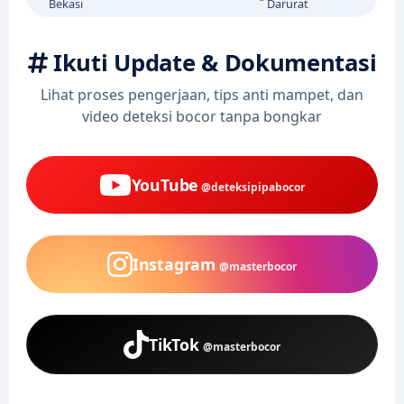
Bekasi
Darurat
Ikuti Update & Dokumentasi
Lihat proses pengerjaan, tips anti mampet, dan
video deteksi bocor tanpa bongkar
YouTube
@deteksipipabocor
Instagram
@masterbocor
TikTok
@masterbocor