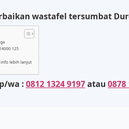
erbaikan wastafel tersumbat Dur
iga
 14000 125
nfo lebih lanjut
lp/wa :
0812 1324 9197
atau
0878 