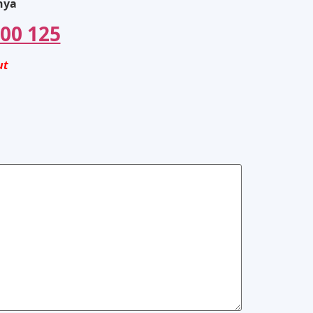
rnya
00 125
ut