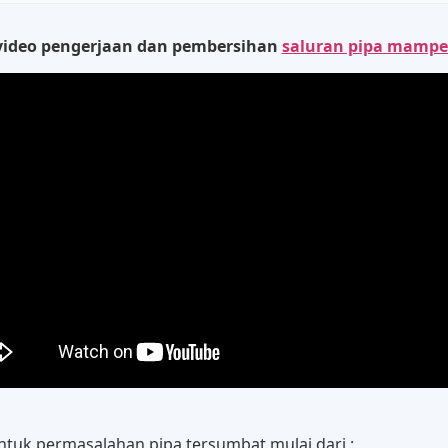
video pengerjaan dan pembersihan
saluran pipa mampe
tuk permasalahan pipa tersumbat mulai dari :