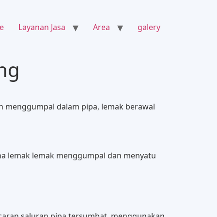
e
Layanan Jasa
Area
galery
ing
udah menggumpal dalam pipa, lemak berawal
arena lemak lemak menggumpal dan menyatu
caran saluran pipa tersumbat, menggunakan