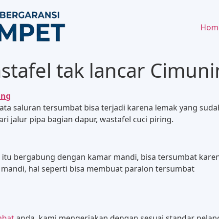
Hom
stafel tak lancar Cimun
ing
a rata saluran tersumbat bisa terjadi karena lemak yang s
i jalur pipa bagian dapur, wastafel cuci piring.
iring itu bergabung dengan kamar mandi, bisa tersumbat k
 mandi, hal seperti bisa membuat paralon tersumbat
mbat
anda, kami mengerjakan dengan sesuai standar pelan