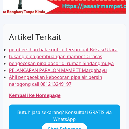
Artikel Terkait
pembersihan bak kontrol tersumbat Bekasi Utara
tukang pipa pembuangan mampet Ciracas
pengecekan pipa bocor di rumah Sindangmulya
PELANCARAN PARALON MAMPET Margahayu
Ahli pengecekan kebocoran pipa air bersih
narogong call 081213249197
Kembali ke Homepage
Butuh jasa sekarang? Konsultasi GRATIS via
WhatsApp
Chat Sekarang