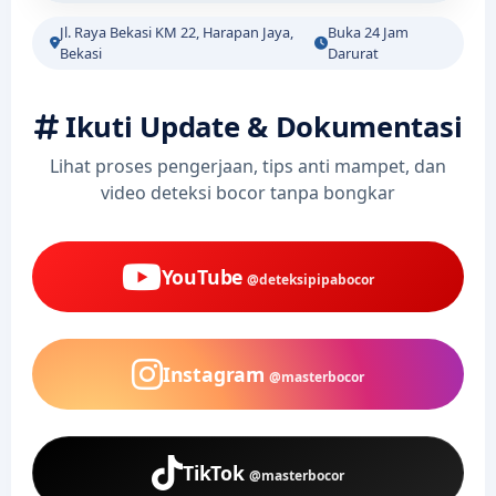
Jl. Raya Bekasi KM 22, Harapan Jaya,
Buka 24 Jam
Bekasi
Darurat
Ikuti Update & Dokumentasi
Lihat proses pengerjaan, tips anti mampet, dan
video deteksi bocor tanpa bongkar
YouTube
@deteksipipabocor
Instagram
@masterbocor
TikTok
@masterbocor