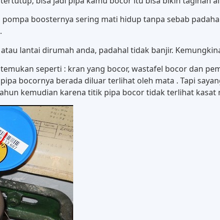
tutup, bisa jadi pipa kamu bocor itu bisa bikin tagihan a
, pompa boosternya sering mati hidup tanpa sebab padahal 
.
tau lantai dirumah anda, padahal tidak banjir. Kemungkinan
mukan seperti : kran yang bocor, wastafel bocor dan pem
pipa bocornya berada diluar terlihat oleh mata . Tapi sayang
ahun kemudian karena titik pipa bocor tidak terlihat kasat