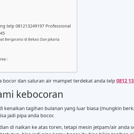
reng telp 081213249197 Professional
045
at Bergaransi di Bekasi Dan Jakarta
rea :
a bocor dan saluran air mampet terdekat anda telp
0812 13
lami kebocoran
 kenaikan tagihan bulanan yang luar biasa (mungkin berkal
sa jadi pipa anda bocor.
n di naikan ke atas toren, tetapi mesin jetpam/air anda se