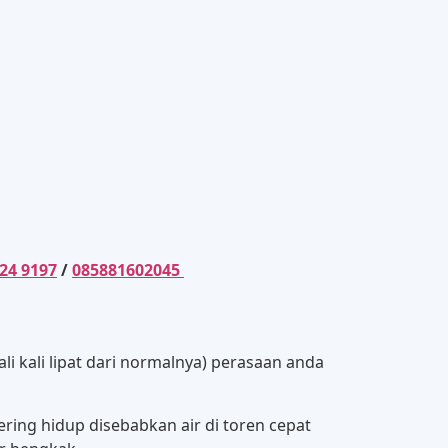
24 9197
/
085881602045
i kali lipat dari normalnya) perasaan anda
ring hidup disebabkan air di toren cepat