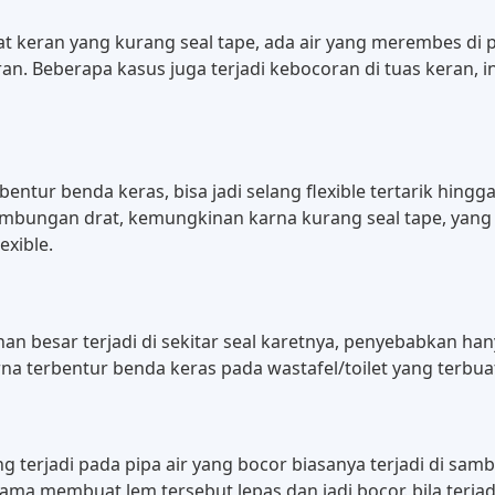
at keran yang kurang seal tape, ada air yang merembes di 
an. Beberapa kasus juga terjadi kebocoran di tuas keran, 
erbentur benda keras, bisa jadi selang flexible tertarik hin
a sambungan drat, kemungkinan karna kurang seal tape, ya
xible.
nan besar terjadi di sekitar seal karetnya, penyebabkan ha
rna terbentur benda keras pada wastafel/toilet yang terbua
ng terjadi pada pipa air yang bocor biasanya terjadi di s
ma membuat lem tersebut lepas dan jadi bocor. bila terjadi