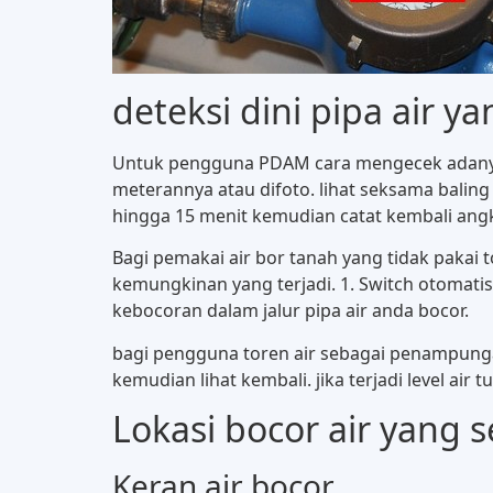
deteksi dini pipa air y
Untuk pengguna PDAM cara mengecek adanya k
meterannya atau difoto. lihat seksama baling 
hingga 15 menit kemudian catat kembali angk
Bagi pemakai air bor tanah yang tidak pakai to
kemungkinan yang terjadi. 1. Switch otomati
kebocoran dalam jalur pipa air anda bocor.
bagi pengguna toren air sebagai penampungan
kemudian lihat kembali. jika terjadi level air
Lokasi bocor air yang s
Keran air bocor