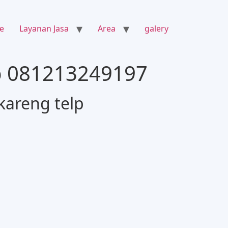
e
Layanan Jasa
Area
galery
lp 081213249197
kareng telp