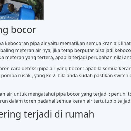
ang bocor
ebocoran pipa air yaitu mematikan semua kran air, lihat 
baling meteran air nya, jika tetap berputar bisa jadi keboco
a meteran yang tertera, apabila terjadi perubahan nilai a
ren cara deteksi pipa air yang bocor : apabila semua keran a
s pompa rusak , yang ke 2. bila anda sudah pastikan switc
 air, untuk mengatahui pipa bocor yang terjadi : penuhi t
 turun dalam toren padahal semua keran air tertutup bisa jadi
ering terjadi di rumah