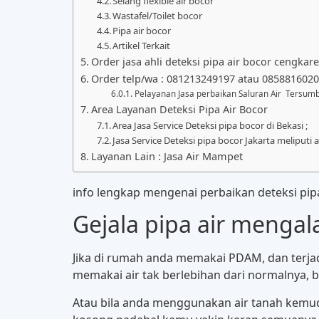
Selang flexible air bocor
Wastafel/Toilet bocor
Pipa air bocor
Artikel Terkait
Order jasa ahli deteksi pipa air bocor cengka
Order telp/wa : 081213249197 atau 085881602
Pelayanan Jasa perbaikan Saluran Air Tersumb
Area Layanan Deteksi Pipa Air Bocor
Area Jasa Service Deteksi pipa bocor di Bekasi ;
Jasa Service Deteksi pipa bocor Jakarta meliputi a
Layanan Lain : Jasa Air Mampet
info lengkap mengenai perbaikan deteksi pip
Gejala pipa air menga
Jika di rumah anda memakai PDAM, dan terjadi
memakai air tak berlebihan dari normalnya, bi
Atau bila anda menggunakan air tanah kemudia