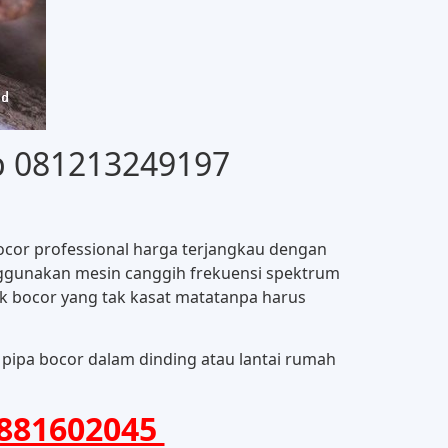
elp 081213249197
bocor professional harga terjangkau dengan
enggunakan mesin canggih frekuensi spektrum
k bocor yang tak kasat matatanpa harus
 pipa bocor dalam dinding atau lantai rumah
881602045