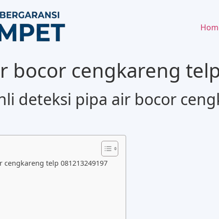
Hom
 air bocor cengkareng te
 deteksi pipa air bocor ceng
or cengkareng telp 081213249197