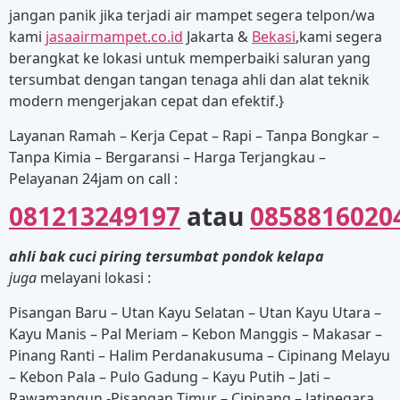
jangan panik jika terjadi air mampet segera telpon/wa
kami
jasaairmampet.co.id
Jakarta &
Bekasi
,kami segera
berangkat ke lokasi untuk memperbaiki saluran yang
tersumbat dengan tangan tenaga ahli dan alat teknik
modern mengerjakan cepat dan efektif.}
Layanan Ramah – Kerja Cepat – Rapi – Tanpa Bongkar –
Tanpa Kimia – Bergaransi – Harga Terjangkau –
Pelayanan 24jam on call :
081213249197
atau
0858816020
ahli bak cuci piring tersumbat pondok kelapa
juga
melayani lokasi :
Pisangan Baru – Utan Kayu Selatan – Utan Kayu Utara –
Kayu Manis – Pal Meriam – Kebon Manggis – Makasar –
Pinang Ranti – Halim Perdanakusuma – Cipinang Melayu
– Kebon Pala – Pulo Gadung – Kayu Putih – Jati –
Rawamangun -Pisangan Timur – Cipinang – Jatinegara