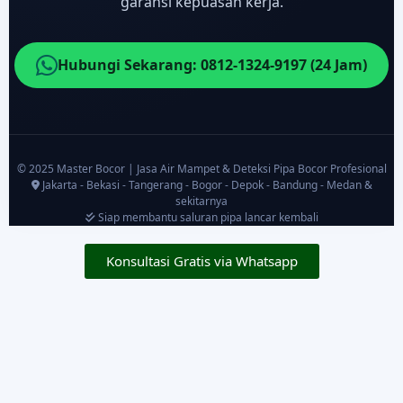
garansi kepuasan kerja.
Hubungi Sekarang: 0812-1324-9197 (24 Jam)
© 2025 Master Bocor | Jasa Air Mampet & Deteksi Pipa Bocor Profesional
Jakarta - Bekasi - Tangerang - Bogor - Depok - Bandung - Medan &
sekitarnya
Siap membantu saluran pipa lancar kembali
Konsultasi Gratis via Whatsapp